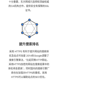
十分重要，东方网域只选择和顶级权威
的CA机构合作，提供安全有保障的SSL
证书。
提升搜索排名
采用 HTTPS 有利于提升网站的搜索排
名及站点可信度 2014年Google调整了
搜索引擎算法，“比起同等HTTP网站，
采用HTTPS加密的网站在搜索结果中的
排名将会更高”，同时国内的搜索引擎厂
商也在加强对HTTPS的重视，采用
HTTPS可以辅助站点的SEO优化。