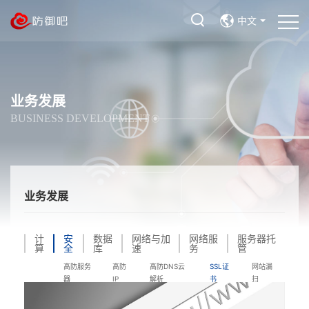
中文
业务发展
BUSINESS DEVELOPMENT
业务发展
计
安
数据
网络与加
网络服
服务器托
算
全
库
速
务
管
高防服务
高防
高防DNS云
SSL证
网站漏
器
IP
解析
书
扫