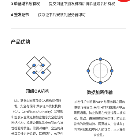
3 验证域名所有权
-----提交到证书颁发机构后将验证域名所有权
4 签发证书
-----获取证书后安装到服务器即可
产品优势
顶级CA机构
数据加密传输
SSL 证书由国际顶级CA机构授权颁
加密保护浏览器/APP 与服务器之间的
发，安全有保障 数字证书授权机构
数据传输安全 采用 HTTPS加密APP及
（CA，CertificateAuthority）是管理
网页通讯，防止数据在传送过程中被窃
和签发安全凭证和加密信息安全密钥的
取、篡改，确保数据的完整性；防止运
网络机构，承担公钥体系中公钥的合法
营商的流量劫持、网页植入广告现象；
性检验的责任，需要对用户、企业的身
同时有效抵挡中间人的攻击，大大提升
份真实性进行验证，其权威性、公正性
安全性。